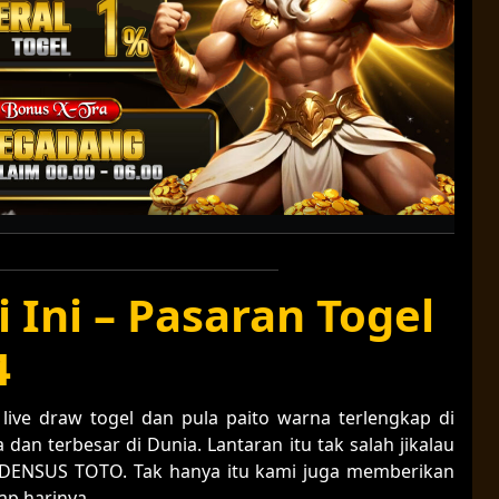
 Ini – Pasaran Togel
4
, live draw togel dan pula paito warna terlengkap di
dan terbesar di Dunia. Lantaran itu tak salah jikalau
s DENSUS TOTO. Tak hanya itu kami juga memberikan
ap harinya.