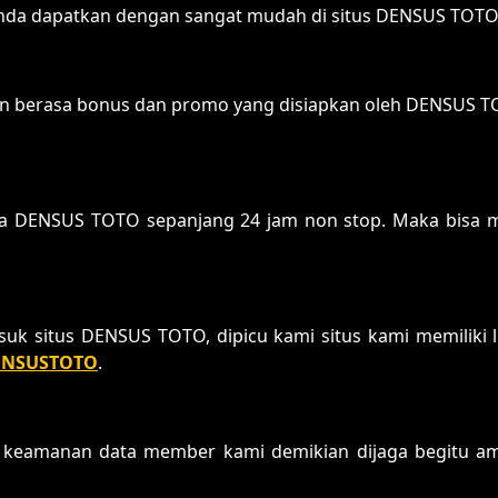
nda dapatkan dengan sangat mudah di situs DENSUS TOTO, 
ngin berasa bonus dan promo yang disiapkan oleh DENSUS
ya DENSUS TOTO sepanjang 24 jam non stop. Maka bisa
uk situs DENSUS TOTO, dipicu kami situs kami memiliki
 DENSUSTOTO
.
icu keamanan data member kami demikian dijaga begitu 