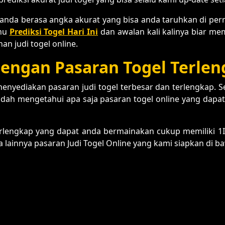
t anda berasa angka akurat yang bisa anda taruhkan di per
ahu
Prediksi Togel Hari Ini
dan awalan kali kalinya biar m
n judi togel online.
ngan Pasaran Togel Terlen
menyediakan pasaran judi togel terbesar dan terlengkap. S
h sudah mengetahui apa saja pasaran togel online yang d
erlengkap yang dapat anda bermainakan cukup memiliki 1
lainnya pasaran Judi Togel Online yang kami siapkan di baw