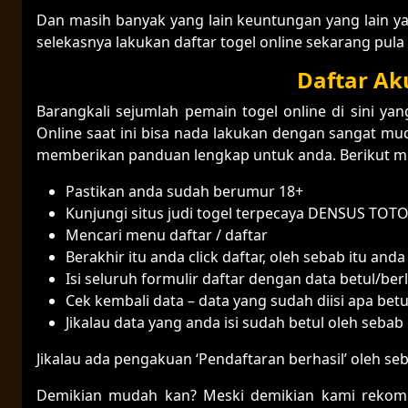
Dan masih banyak yang lain keuntungan yang lain ya
selekasnya lakukan daftar togel online sekarang pu
Daftar Aku
Barangkali sejumlah pemain togel online di sini ya
Online saat ini bisa nada lakukan dengan sangat mud
memberikan panduan lengkap untuk anda. Berikut mer
Pastikan anda sudah berumur 18+
Kunjungi situs judi togel terpecaya DENSUS TOT
Mencari menu daftar / daftar
Berakhir itu anda click daftar, oleh sebab itu and
Isi seluruh formulir daftar dengan data betul/ber
Cek kembali data – data yang sudah diisi apa betu
Jikalau data yang anda isi sudah betul oleh sebab
Jikalau ada pengakuan ‘Pendaftaran berhasil’ oleh 
Demikian mudah kan? Meski demikian kami rekomen