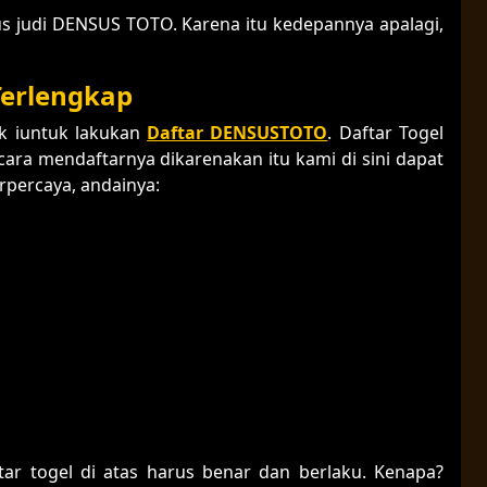
us judi DENSUS TOTO. Karena itu kedepannya apalagi,
 Terlengkap
ik iuntuk lakukan
Daftar DENSUSTOTO
. Daftar Togel
cara mendaftarnya dikarenakan itu kami di sini dapat
rpercaya, andainya:
r togel di atas harus benar dan berlaku. Kenapa?