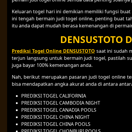
Keluaran togel hari ini demikian memiliki fungsi bua
ini tengah bermain judi togel online, penting buat t
itu anda dapat mudah berasa kemenangan di permaina
DENSUSTOTO De
Prediksi Togel Online DENSUSTOTO
saat ini sudah 
terjun langsung untuk bermain judi togel, pastila
juga bayar 100% kemenangan anda.
Nah, berikut merupakan pasaran judi togel online t
bisa mendapatkan angka akurat anda di antara antara 
PREDIKSI TOGEL CALIFORNIA
PREDIKSI TOGEL CAMBODIA NIGHT
PREDIKSI TOGEL CANADIA POOLS
PREDIKSI TOGEL CHINA NIGHT
PREDIKSI TOGEL CHINA POOLS
PREDIKSI TOGEL CHONBURI POOLS