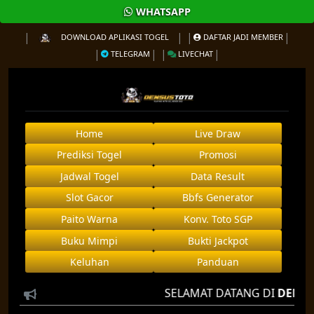
WHATSAPP
DOWNLOAD APLIKASI TOGEL
DAFTAR JADI MEMBER
TELEGRAM
LIVECHAT
Home
Live Draw
Prediksi Togel
Promosi
Jadwal Togel
Data Result
Slot Gacor
Bbfs Generator
Paito Warna
Konv. Toto SGP
Buku Mimpi
Bukti Jackpot
Keluhan
Panduan
SELAMAT DATANG DI
DENSUS