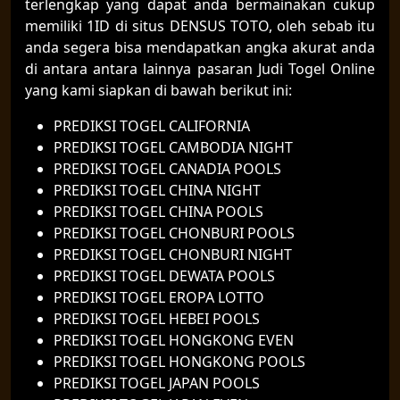
terlengkap yang dapat anda bermainakan cukup
memiliki 1ID di situs DENSUS TOTO, oleh sebab itu
anda segera bisa mendapatkan angka akurat anda
di antara antara lainnya pasaran Judi Togel Online
yang kami siapkan di bawah berikut ini:
PREDIKSI TOGEL CALIFORNIA
PREDIKSI TOGEL CAMBODIA NIGHT
PREDIKSI TOGEL CANADIA POOLS
PREDIKSI TOGEL CHINA NIGHT
PREDIKSI TOGEL CHINA POOLS
PREDIKSI TOGEL CHONBURI POOLS
PREDIKSI TOGEL CHONBURI NIGHT
PREDIKSI TOGEL DEWATA POOLS
PREDIKSI TOGEL EROPA LOTTO
PREDIKSI TOGEL HEBEI POOLS
PREDIKSI TOGEL HONGKONG EVEN
PREDIKSI TOGEL HONGKONG POOLS
PREDIKSI TOGEL JAPAN POOLS