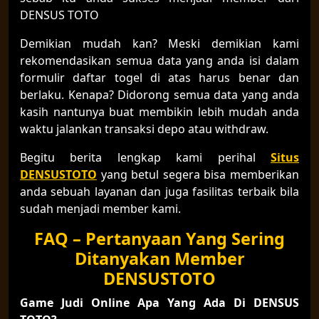
DENSUS TOTO
Demikian mudah kan? Meski demikian kami
rekomendasikan semua data yang anda isi dalam
formulir daftar togel di atas harus benar dan
berlaku. Kenapa? Didorong semua data yang anda
kasih nantunya buat membikin lebih mudah anda
waktu jalankan transaksi depo atau withdraw.
Begitu berita lengkap kami perihal
Situs
DENSUSTOTO
yang betul segera bisa memberikan
anda sebuah layanan dan juga fasilitas terbaik bila
sudah menjadi member kami.
FAQ – Pertanyaan Yang Sering
Ditanyakan Member
DENSUSTOTO
Game Judi Online Apa Yang Ada Di DENSUS