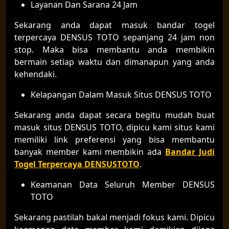
Layanan Dan Sarana 24 Jam
Sekarang anda dapat masuk bandar togel
terpercaya DENSUS TOTO sepanjang 24 jam non
stop. Maka bisa membantu anda membikin
bermain setiap waktu dan dimanapun yang anda
kehendaki.
Kelapangan Dalam Masuk Situs DENSUS TOTO
Sekarang anda dapat secara begitu mudah buat
masuk situs DENSUS TOTO, dipicu kami situs kami
memiliki link preferensi yang bisa membantu
banyak member kami membikin ada
Bandar Judi
Togel Terpercaya DENSUSTOTO
.
Keamanan Data Seluruh Member DENSUS
TOTO
Sekarang pastilah bakal menjadi fokus kami. Dipicu