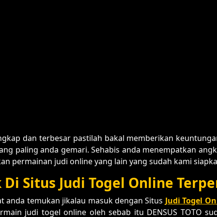
ngkap dan terbesar pastilah bakal memberikan keuntungan 
yang paling anda gemari. Sehabis anda menempatkan angka 
an permainan judi online yang lain yang sudah kami siapk
i Situs Judi Togel Online Ter
t anda temukan jikalau masuk dengan Situs
Judi Togel O
rmain judi togel online oleh sebab itu DENSUS TOTO sud