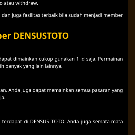
o atau withdraw.
dan juga fasilitas terbaik bila sudah menjadi member
mber DENSUSTOTO
dapat dimainkan cukup gunakan 1 id saja. Permainan
ih banyak yang lain lainnya.
mukan. Anda juga dapat memainkan semua pasaran yang
ja.
 terdapat di DENSUS TOTO. Anda juga semata-mata