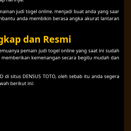
mainan judi togel online. menjadi buat anda yang saar
embantu anda membikin berasa angka akurat lantaran
gkap dan Resmi
emuanya pemain judi togel online yang saat ini sudah
apat memberikan kemenangan secara begitu mudah dan
ID di situs DENSUS TOTO, oleh sebab itu anda segera
ah berikut ini: