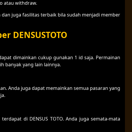
o atau withdraw.
dan juga fasilitas terbaik bila sudah menjadi member
mber DENSUSTOTO
dapat dimainkan cukup gunakan 1 id saja. Permainan
ih banyak yang lain lainnya.
mukan. Anda juga dapat memainkan semua pasaran yang
ja.
 terdapat di DENSUS TOTO. Anda juga semata-mata