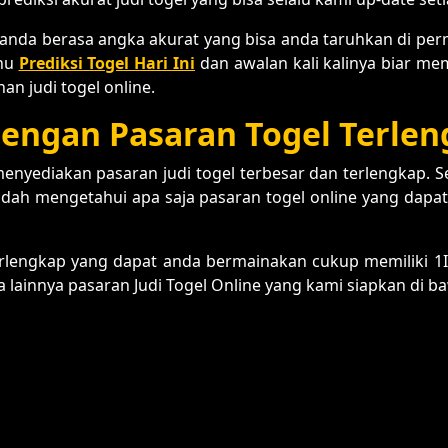
t anda berasa angka akurat yang bisa anda taruhkan di per
ahu
Prediksi Togel Hari Ini
dan awalan kali kalinya biar m
n judi togel online.
ngan Pasaran Togel Terlen
menyediakan pasaran judi togel terbesar dan terlengkap. S
h sudah mengetahui apa saja pasaran togel online yang d
erlengkap yang dapat anda bermainakan cukup memiliki 1
lainnya pasaran Judi Togel Online yang kami siapkan di baw