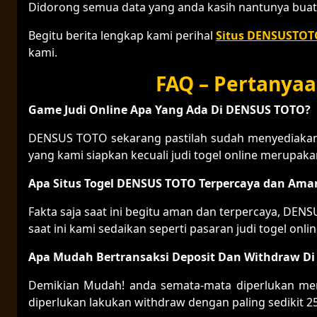
Didorong semua data yang anda kasih nantunya buat
Begitu berita lengkap kami perihal
Situs DENSUSTOT
kami.
FAQ – Pertanya
Game Judi Online Apa Yang Ada Di DENSUS TOTO?
DENSUS TOTO sekarang pastilah sudah menyediakan b
yang kami siapkan kecuali judi togel online merupakan 
Apa Situs Togel DENSUS TOTO Terpercaya dan Ama
Fakta saja saat ini begitu aman dan terpercaya, DE
saat ini kami sedaikan seperti pasaran judi togel on
Apa Mudah
Bert
ransaksi Deposit Dan Withdraw D
Demikian Mudah! anda semata-mata diperlukan me
diperlukan lakukan withdraw dengan paling sedikit 2