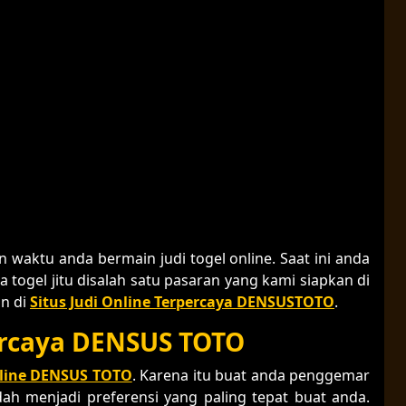
waktu anda bermain judi togel online. Saat ini anda
togel jitu disalah satu pasaran yang kami siapkan di
an di
Situs Judi Online Terpercaya DENSUSTOTO
.
percaya DENSUS TOTO
nline DENSUS TOTO
. Karena itu buat anda penggemar
ah menjadi preferensi yang paling tepat buat anda.