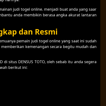
mainan judi togel online. menjadi buat anda yang saar
embantu anda membikin berasa angka akurat lantaran
gkap dan Resmi
emuanya pemain judi togel online yang saat ini sudah
apat memberikan kemenangan secara begitu mudah dan
ID di situs DENSUS TOTO, oleh sebab itu anda segera
ah berikut ini: